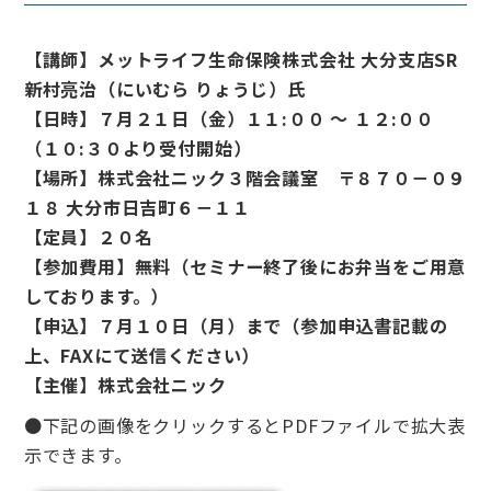
【講師】メットライフ生命保険株式会社 大分支店SR
新村亮治（にいむら りょうじ）氏
【日時】７月２１日（金）１１:００ ～ １２:００
（１０:３０より受付開始）
【場所】株式会社ニック３階会議室 〒８７０－０９
１８ 大分市日吉町６－１１
【定員】２０名
【参加費用】無料（セミナー終了後にお弁当をご用意
しております。）
【申込】７月１０日（月）まで（参加申込書記載の
上、FAXにて送信ください）
【主催】株式会社ニック
●下記の画像をクリックするとPDFファイルで拡大表
示できます。