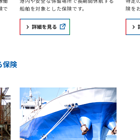
港内や安全な係留場所で長期間休航する
稼働
特定
船舶を対象とした保険です。
険で
険を
る保険