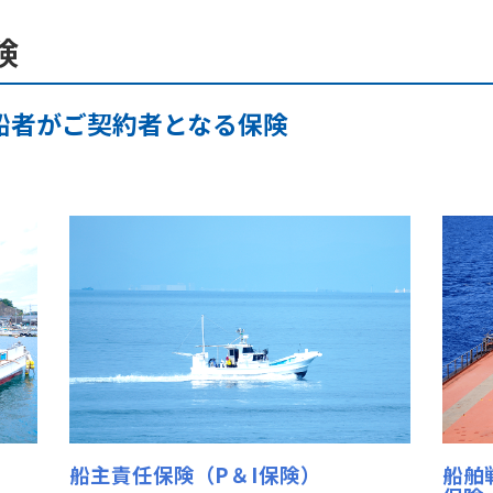
険
船者がご契約者となる保険
船主責任保険（P＆I保険）
船舶