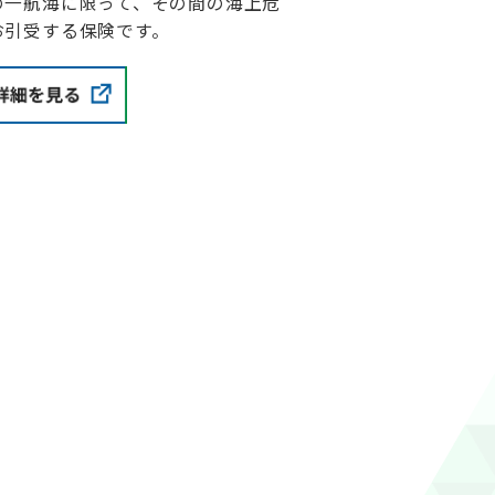
の一航海に限って、その間の海上危
お引受する保険です。