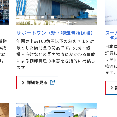
）
サポートワン（新・物流包括保険）
スー
ー包
貨物
年間売上高100億円以下のお客さまを対
日本
事故
象とした簡易型の商品です。火災・破
証券
流に
損・盗難などの国内物流にかかわる事故
よる
す。
による棚卸資産の損害を包括的に補償し
物流
ます。
ます